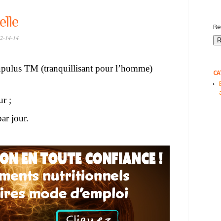
elle
Re
2-14-14
pulus TM (tranquillisant pour l’homme)
CA
r ;
ar jour.