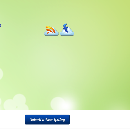
S
Submit a New Listing